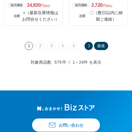
34,930
2,720
販売価格
販売価格
円
円
(税込)
(税込)
×（最新在庫情報は
〇（数日以内に納
在庫
在庫
お問合せください）
期ご連絡）
1
2
3
4
5
最後
対象商品数
579
件
1～24件 を表示
お問い合わせ