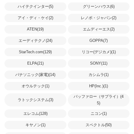
ハイテクインター(5)
グリーンハウス(6)
アイ・ディ・ケイ(2)
レノボ・ジャパン(2)
ATEN(19)
エムディーエス(2)
エーディテクノ(24)
GOPPA(7)
StarTech.com(129)
リコー(デジカメ)(1)
ELPA(21)
SONY(11)
パナソニック(家電)(14)
カシムラ(1)
オウルテック(1)
HP(Inc.)(1)
バッファロー（サプライ）(4
ラトックシステム(3)
5)
エレコム(128)
ニコン(1)
キヤノン(1)
スペクトル(50)