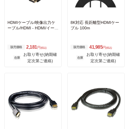
HDMIケーブル/映像出力ケ
8K対応 長距離型HDMIケー
ーブル/HDMI - HDMI/イーサ
ブル 100m
ネット対応/iPhone・iPad対
応/8K・4K・2K対応/2m/ブ
ラック
2,181
41,985
販売価格
販売価格
円
円
(税込)
(税込)
お取り寄せ(納期確
お取り寄せ(納期確
在庫
在庫
定次第ご連絡)
定次第ご連絡)