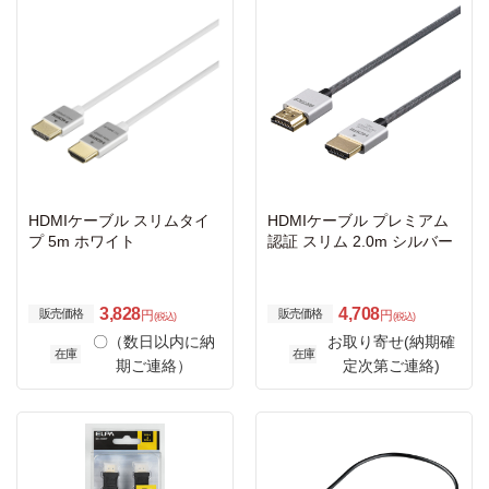
HDMIケーブル スリムタイ
HDMIケーブル プレミアム
プ 5m ホワイト
認証 スリム 2.0m シルバー
3,828
4,708
販売価格
販売価格
円
円
(税込)
(税込)
〇（数日以内に納
お取り寄せ(納期確
在庫
在庫
期ご連絡）
定次第ご連絡)