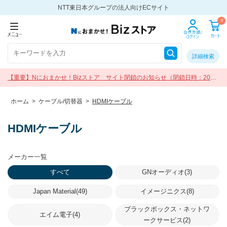
NTT東日本グループの法人向けECサイト
0
詳細検索
【重要】Nにおまかせ！Bizストア サイト閉鎖のお知らせ（閉鎖日時：2026
年9月30日 17:00）
ホーム
>
ケーブル/切替器
>
HDMIケーブル
HDMIケーブル
メーカー一覧
すべて
GNオーディオ(3)
Japan Material(49)
イメージニクス(8)
ブラックボックス・ネットワ
エイム電子(4)
ークサービス(2)