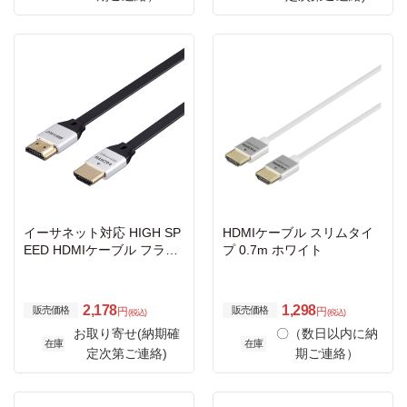
イーサネット対応 HIGH SP
HDMIケーブル スリムタイ
EED HDMIケーブル フラッ
プ 0.7m ホワイト
トタイプ 2.0m ブラック
2,178
1,298
販売価格
販売価格
円
円
(税込)
(税込)
お取り寄せ(納期確
〇（数日以内に納
在庫
在庫
定次第ご連絡)
期ご連絡）