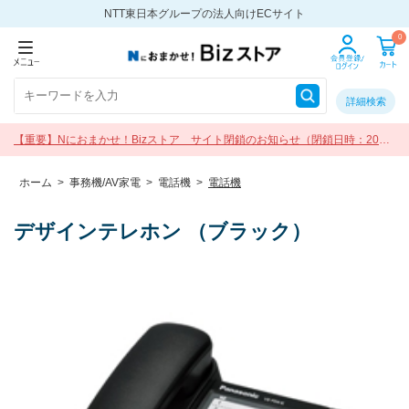
NTT東日本グループの法人向けECサイト
0
詳細検索
【重要】Nにおまかせ！Bizストア サイト閉鎖のお知らせ（閉鎖日時：2026
年9月30日 17:00）
ホーム
>
事務機/AV家電
>
電話機
>
電話機
デザインテレホン （ブラック）